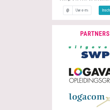
@
Insch
E-mailadres:
PARTNERS