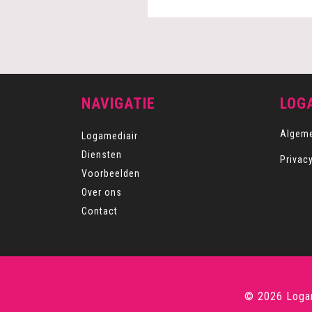
NAVIGATIE
LOG
Algem
Logamediair
Diensten
Privac
Voorbeelden
Over ons
Contact
© 2026
Logam