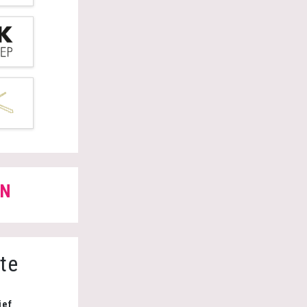
EN
gte
ief