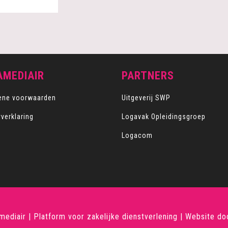
AMEDIAIR
PARTNERS
ene voorwaarden
Uitgeverij SWP
yverklaring
Logavak Opleidingsgroep
Logacom
ediair | Platform voor zakelijke dienstverlening
|
Website d