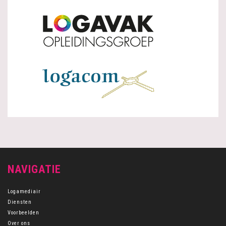
NAVIGATIE
Logamediair
Diensten
Voorbeelden
Over ons